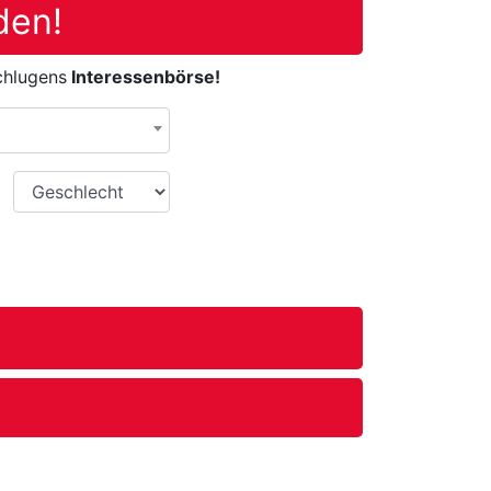
den!
chlugens
Interessenbörse!
Geschlecht