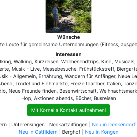
Wünsche
tte Leute für gemeinsame Unternehmungen (Fitness, ausgehe
Interessen
king, Walking, Kurzreisen, Wochenendtrips, Kino, Musicals,
rte, Musik - Live, Messebesuche, Frühstückstreff, Biergar
 Musik - Allgemein, Ernährung, Wandern für Anfänger, Neue L
Abend, Trödel und Flohmärkte, Freizeitpartner, Italien, Tan
o, Neue Freunde finden, Besenwirtschaft, Weihnachtsmarkt,
Hop, Aktionen abends, Bücher, Busreisen
Mit Kornelia Kontakt aufnehmen!
rn | Unterensingen | Neckartailfingen |
Neu in Denkendorf
Neu in Ostfildern
| Berghof |
Neu in Köngen