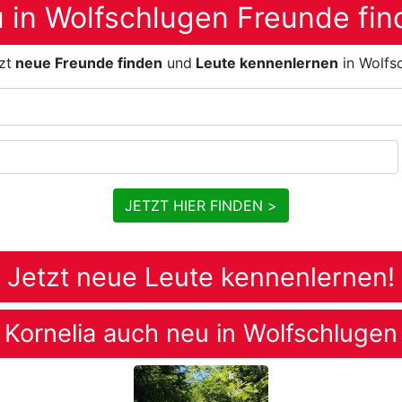
 in Wolfschlugen Freunde fin
zt
neue Freunde finden
und
Leute kennenlernen
in Wolfs
JETZT HIER FINDEN >
Jetzt neue Leute kennenlernen!
Kornelia auch neu in Wolfschlugen